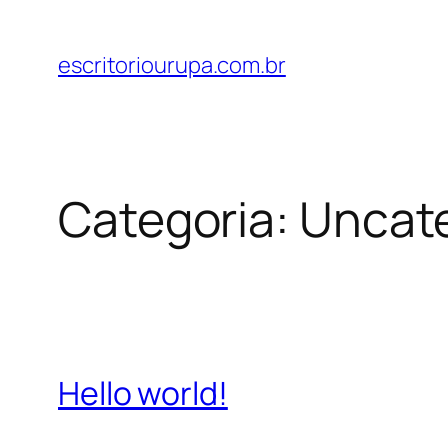
Pular
para
escritoriourupa.com.br
o
conteúdo
Categoria:
Uncat
Hello world!